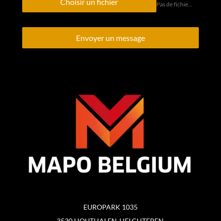
Choisir un fichier
Pas de fichier choisi
Envoyer un message
EUROPARK 1035
3530 HOUTHALEN-HELCHTEREN